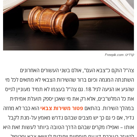
קרדיט: Freepik.com
צה"ל הוקם כ"צבא העם", אולם בשני העשורים האחרונים
השתנתה המגמה וכיום ברור שהשירות הצבאי לא מתאים לכל מי
שהגיע או הגיעה לגיל 18. גם צה"ל בעצמו לא תמיד מעוניין לגייס
את כל המלש"בים, אלא רק את מי שאכן יספק תועלת אמיתית
במהלך השירות. בהתאם
פטור משירות צבאי
הוא כבר לא מחזה
נדיר, אם כי גם כך יש מצבים שבהם נדרש מאמץ על-מנת לקבל
אותו – ואפילו מקרים שבהם הדרך הטובה ביותר לעשות זאת היא
להיעזר בעורכת דין עם מומחיות ייחודית לנושאי צבא ופרופיל,