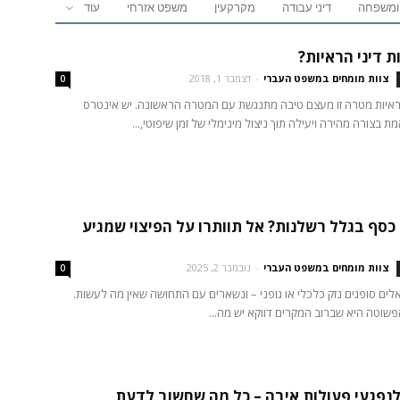
 ומשפחה
דיני עבודה
מקרקעין
משפט אזרחי
עוד
 דיני הראיות?
צוות מומחים במשפט העברי
-
דצמבר 1, 2018
0
הראיות מטרה זו מעצם טיבה מתנגשת עם המטרה הראשונה. יש אינטרס
 בצורה מהירה ויעילה תוך ניצול מינימלי של זמן שיפוטי,...
סף בגלל רשלנות? אל תוותרו על הפיצוי שמגיע
צוות מומחים במשפט העברי
-
נובמבר 2, 2025
0
ים סופגים נזק כלכלי או גופני – ונשארים עם התחושה שאין מה לעשות.
וטה היא שברוב המקרים דווקא יש מה...
 לנפגעי פעולות איבה – כל מה שחשוב לדעת