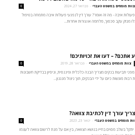
צוות מומחים במשפט העברי
-
פברואר 27, 2024
0
פעולות איבה - מה זה אומר? עורך דין לנפגעי פעולות איבה מתמחה בטיפול
 מנזק עקב סכסוך, מלחמה או צורות אחרות...
 אתכם? – דעו את זכויותיכם!
צוות מומחים במשפט העברי
-
פברואר 28, 2019
0
 מפני תביעות בנקים מצריך הבנה כלכלית ופיננסית, וניסיון בבדיקת חשבונות
 רבות מוגשות כיום על ידי הבנקים, תוך ניצול מנגנון...
ריך עורך דין לכתיבת צוואה?
ות מומחים במשפט העברי
-
ינואר 23, 2023
0
יתקל בשלב מסוים בחייו בנושא הצוואה, בין אם על מנת לרשום צוואה לעצמו