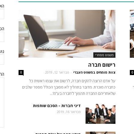
האי
הטל
נוש
משפט מסחרי
רישום חברה
צוות מומחים במשפט העברי
-
פברואר 12, 2019
0
0
הה
על אדם הרוצה להקים חברה, לרשום את עצמו ראשית כל
ך
כחברה מוכרת. מדובר בתהליך לא מסובך הכולל מספר שלבים
שלאחריהם החברה תהפוך ל’חברה בע”מ’...
דיני חברות – הסכם שותפות
פברואר 16, 2019