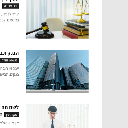
דיני עבודה
עו"ד לנפגעי 
באנשים שסבלו
הבנק תבע
משפט אזרחי
ייצוג או הגנה
בנקים. תביעות
לשם מה צ
צו
מקרקעין
אין אדם שלא 