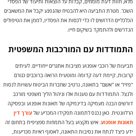
מלא, חוות דעת מומחים, קבלות על הוצאות ותיעוד של הפסדי
השכר. מטרת התביעה היא להבטיח שהנפגע יקבל את המשאבים
הכלכליים הדרושים לו כדי לכסות את הפסדיו, לממן את הטיפולים
הנדרשים ולהתמקד בשיקום חייו.
התמודדות עם המורכבות המשפטית
תביעות של רוכבי אופנוע מציבות אתגרים ייחודיים. לעיתים
קרובות, קיימת דעה קדומה ומוטעית הרואה ברוכבים כגורם
"פזיז" או "אשם" בתאונה, נרטיב שחברות הביטוח עשויות לנסות
ולנצל. התמודדות עם טענות אלו וניהול הליך משפטי מורכב
דורשים הבנה מעמיקה בדינמיקה של תאונות אופנוע ובפסיקה
הרלוונטית. כאן נכנס לתמונה תפקידו המכריע של
עורך דין
תאונות אופנוע
. איש מקצוע בעל התמחות ספציפית בתחום זה
ידע כיצד לנתח את נסיבות התאונה, לאסוף ראיות מכריעות,