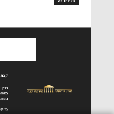
קצת ע
מגזין 
במאגר 
בתחומי
צרו קש