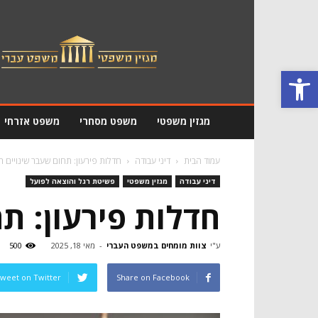
מגזין
משפטי
פתח סרגל נגישות
מגזין משפטי
משפט מסחרי
משפט אזרחי
עמוד הבית
דיני עבודה
חדלות פירעון: תחום שעבר שינויים 
דיני עבודה
מגזין משפטי
פשיטת רגל והוצאה לפועל
חדלות פירעון: ת
ע"י
צוות מומחים במשפט העברי
-
מאי 18, 2025
500
weet on Twitter
Share on Facebook