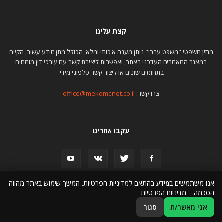
קצת עלינו
מגזין משפטי "משפט עברי" נותן מענה איכותי ומלא, הכולל מתן מידע עשיר, הקיים
במאגר המאמרים העדכני באתר, ואפשרות ליצירת קשר עם עורכי דין מומחים
בתחומים שונים או ליצור קשר טלפוני מידי.
צרו קשר:
office@mekomonet.co.il
עקבו אחרינו
אנו משתמשים במידע בהתאם למדיניות הפרטיות. המשך שימוש באתר מהווה
הסכמה.
מדיניות הפרטיות
מחפשים כותבים
פרסום מאמרים באינטרנט
הצהרת נגישות
אני מאשר/ת
סגור
© כל הזכויות שמורות למגזין משפטי mishpat-ivri.co.il